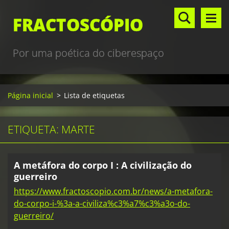
FRACTOSCÓPIO
Por uma poética do ciberespaço
Página inicial
>
Lista de etiquetas
ETIQUETA: MARTE
A metáfora do corpo I : A civilização do
guerreiro
https://www.fractoscopio.com.br/news/a-metafora-
do-corpo-i-%3a-a-civiliza%c3%a7%c3%a3o-do-
guerreiro/