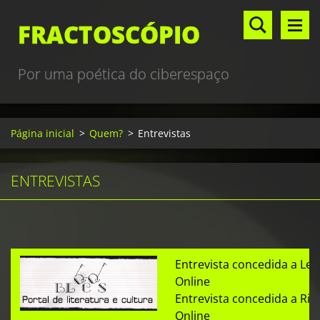
FRACTOSCÓPIO
Por uma poética do ciberespaço
Página inicial
>
Quem?
>
Entrevistas
ENTREVISTAS
Entrevista concedida a Leil
Online
Entrevista concedida a Rica
Online