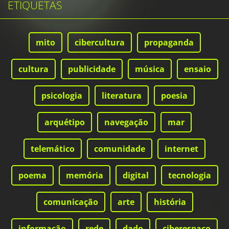
ETIQUETAS
mito
cibercultura
propaganda
cultura
publicidade
música
ensaio
psicologia
literatura
poesia
arquétipo
navegação
mar
telemático
comunidade
internet
poema
memória
digital
tecnologia
comunicação
arte
história
informação
rede
dado
ciberespaço