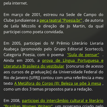
pela internet.
Em março de 2001, estreou na Sede de Campo do
Clube Jundiaiense a
peça teatral "Poesia.br"
, de autoria
de Leila Míccolis e direção de Jo Martin, da qual
participei como poeta convidada.
Em 2005, participei do IV Prêmio Literário Livraria
Asabeça (promovido pelo Grupo Editorial Scortecci),
Categoria Poesia, com o poema
"Gula de pensar"
.
Ainda em 2005, a
prova de Língua Portuguesa e
Literatura Brasileira do vestibular
[concurso de acesso
aos cursos de graduação] da Universidade Federal do
Rio de Janeiro [UFRJ] contou com uma referência a meu
texto
A Metáfora do Corpo (II): Beleza se põe à mesa
,
como um dos 3 temas propostos para a redação.
Em 2008,
participei do intercâmbio cultural e literário
"Brazilian Women Writers"
, um programa criado pelo