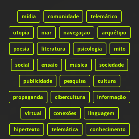
mídia
comunidade
telemático
utopia
mar
navegação
arquétipo
poesia
literatura
psicologia
mito
social
ensaio
música
sociedade
publicidade
pesquisa
cultura
propaganda
cibercultura
informação
virtual
conexões
linguagem
hipertexto
telemática
conhecimento