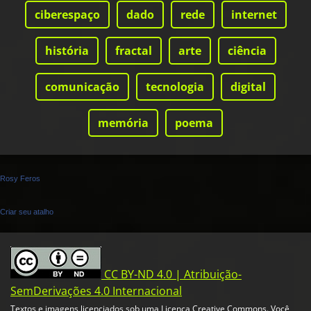
ciberespaço
dado
rede
internet
história
fractal
arte
ciência
comunicação
tecnologia
digital
memória
poema
Rosy Feros
Criar seu atalho
CC BY-ND 4.0 | Atribuição-
SemDerivações 4.0 Internacional
Textos e imagens licenciados sob uma Licença Creative Commons. Você