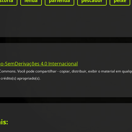
stória
lenda
parlenda
pescador
peixe
ão-SemDerivações 4.0 Internacional
ommons. Você pode compartilhar - copiar, distribuir, exibir o material em qual
crédito(s) apropriado(s).
is: