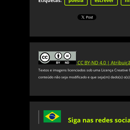
Etiquetas
:
poesia
escrever
hi
CC BY-ND 4.0 | Atribuiç
Textos e imagens licenciados sob uma Licença Creative C
conteúdo não seja modificado e que seja(m) dado(s) o(s) 
Siga nas redes socia