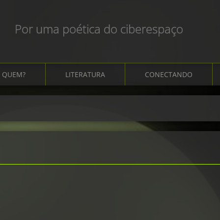
Por uma poética do ciberespaço
QUEM?
LITERATURA
CONECTANDO