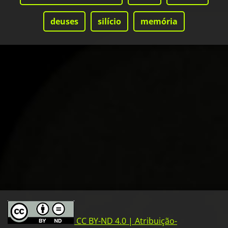
deuses
silício
memória
CC BY-ND 4.0 | Atribuição-