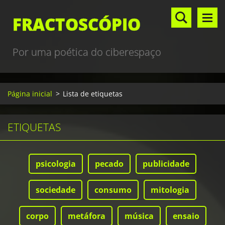
FRACTOSCÓPIO
Por uma poética do ciberespaço
Página inicial
>
Lista de etiquetas
ETIQUETAS
psicologia
pecado
publicidade
sociedade
consumo
mitologia
corpo
metáfora
música
ensaio