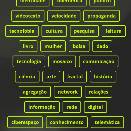
identidade
cibernética
público
videotexto
velocidade
propaganda
tecnofobia
cultura
pesquisa
leitura
livro
mulher
bolsa
dado
tecnologia
mosaico
comunicação
ciência
arte
fractal
história
agregação
network
relações
informação
rede
digital
ciberespaço
conhecimento
telemática