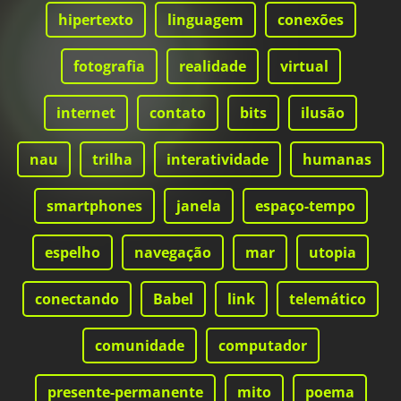
hipertexto
linguagem
conexões
fotografia
realidade
virtual
internet
contato
bits
ilusão
nau
trilha
interatividade
humanas
smartphones
janela
espaço-tempo
espelho
navegação
mar
utopia
conectando
Babel
link
telemático
comunidade
computador
presente-permanente
mito
poema