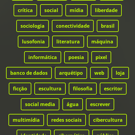
crítica
social
mídia
liberdade
sociologia
conectividade
brasil
lusofonia
literatura
máquina
informática
poesia
pixel
banco de dados
arquétipo
web
loja
ficção
escultura
filosofia
escritor
social media
água
escrever
multimídia
redes sociais
cibercultura