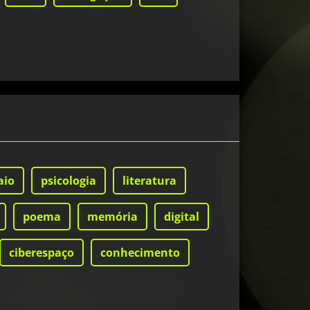
aio
psicologia
literatura
poema
memória
digital
ciberespaço
conhecimento