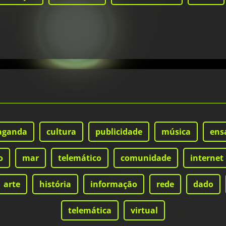
aganda
cultura
publicidade
música
ens
o
mar
telemático
comunidade
internet
arte
história
informação
rede
dado
telemática
virtual