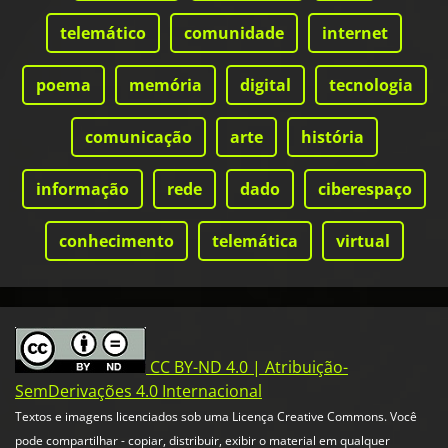
telemático
comunidade
internet
poema
memória
digital
tecnologia
comunicação
arte
história
informação
rede
dado
ciberespaço
conhecimento
telemática
virtual
CC BY-ND 4.0 | Atribuição-
SemDerivações 4.0 Internacional
Textos e imagens licenciados sob uma Licença Creative Commons. Você
pode compartilhar - copiar, distribuir, exibir o material em qualquer