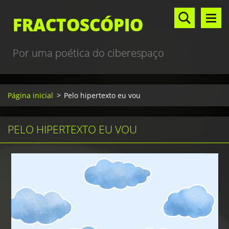
FRACTOSCÓPIO
Por uma poética do ciberespaço
Página inicial
>
Pelo hipertexto eu vou
PELO HIPERTEXTO EU VOU