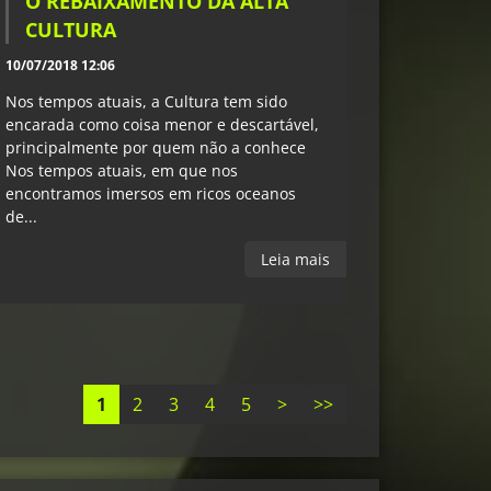
O REBAIXAMENTO DA ALTA
CULTURA
10/07/2018 12:06
Nos tempos atuais, a Cultura tem sido
encarada como coisa menor e descartável,
principalmente por quem não a conhece
Nos tempos atuais, em que nos
encontramos imersos em ricos oceanos
de...
Leia mais
1
2
3
4
5
>
>>