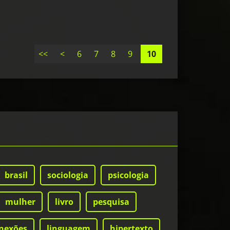
<<
<
6
7
8
9
10
brasil
sociologia
psicologia
mulher
livro
pesquisa
nexões
linguagem
hipertexto