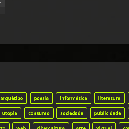
>
arquétipo
poesia
informática
literatura
utopia
consumo
sociedade
publicidade
xto
web
cibercultura
arte
virtual
co