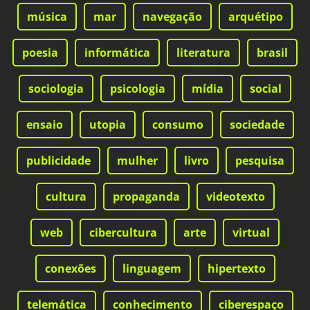
música
mar
navegação
arquétipo
poesia
informática
literatura
brasil
sociologia
psicologia
mídia
social
ensaio
utopia
consumo
sociedade
publicidade
mulher
livro
pesquisa
cultura
propaganda
videotexto
web
cibercultura
arte
virtual
conexões
linguagem
hipertexto
telemática
conhecimento
ciberespaço