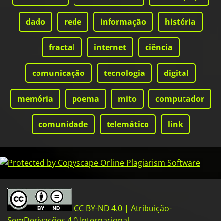
dado
rede
informação
história
fractal
internet
ciência
comunicação
tecnologia
digital
memória
poema
mito
computador
comunidade
telemático
link
CC BY-ND 4.0 | Atribuição-
SemDerivações 4.0 Internacional