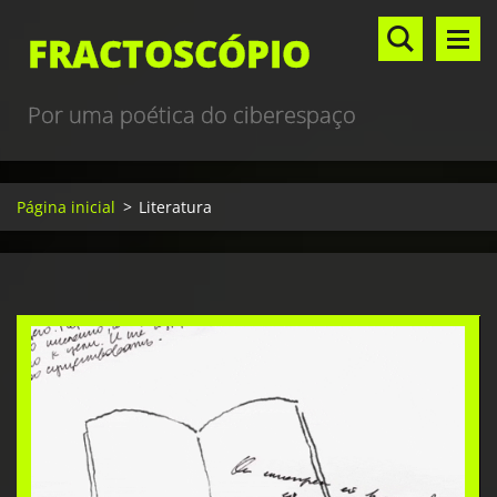
FRACTOSCÓPIO
Por uma poética do ciberespaço
Página inicial
>
Literatura