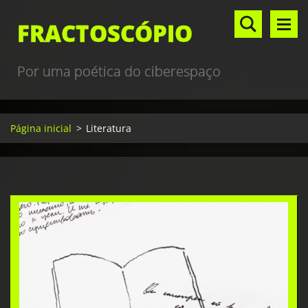
FRACTOSCÓPIO
Por uma poética do ciberespaço
Página inicial
>
Literatura