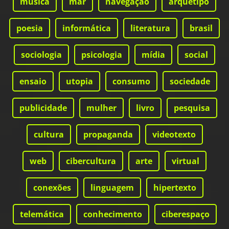
música
mar
navegação
arquétipo
poesia
informática
literatura
brasil
sociologia
psicologia
mídia
social
ensaio
utopia
consumo
sociedade
publicidade
mulher
livro
pesquisa
cultura
propaganda
videotexto
web
cibercultura
arte
virtual
conexões
linguagem
hipertexto
telemática
conhecimento
ciberespaço